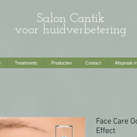
Salon Cantik
voor huidverbetering
s
Treatments
Producten
Contact
Afspraak 
Face Care Oo
Effect