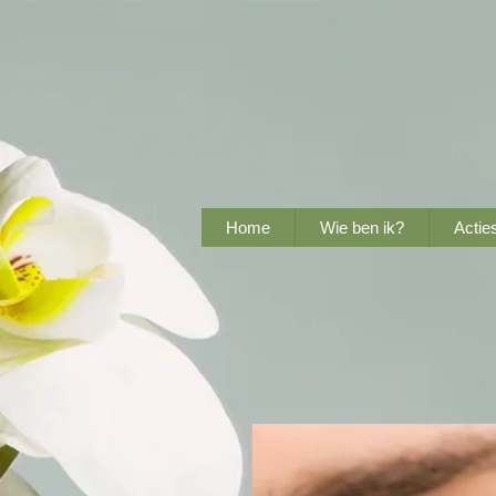
Home
Wie ben ik?
Actie