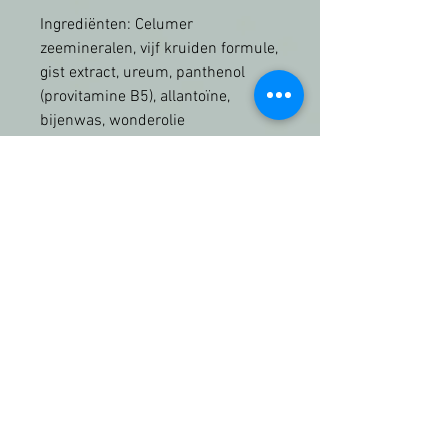
Ingrediënten: Celumer
zeemineralen, vijf kruiden formule,
gist extract, ureum, panthenol
(provitamine B5), allantoïne,
bijenwas, wonderolie
Toepassing: ‘s Avonds op een
gereinigde huid aanbrengen.
Het resultaat:
Vermindert roodheid
Voor een betere natuurlijke span-
en veerkracht van de huid
Stabiliseert en kalmeert
Voor een gebalanceerde,
verbeterde teint
Voor een egale, jonger uitziende
huid